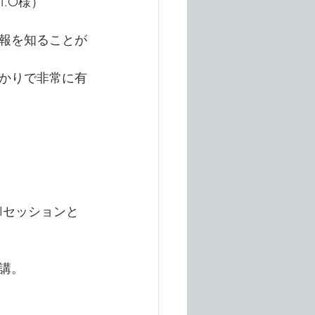
.O様）
）
報を知ることが
かりで非常に有
Iセッションと
講。