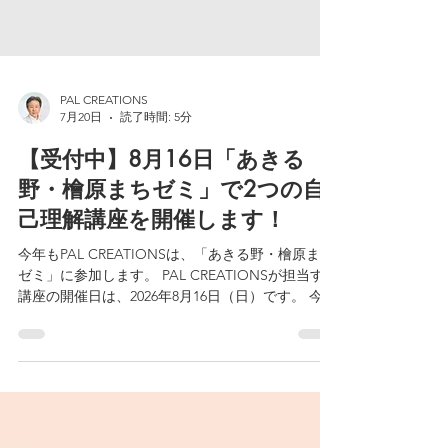
PAL CREATIONS
7月20日
読了時間: 5分
【受付中】8月16日「あきる
野・檜原まちゼミ」で2つの自
己理解講座を開催します！
今年もPAL CREATIONSは、「あきる野・檜原まち
ゼミ」に参加します。 PAL CREATIONSが担当する
講座の開催日は、2026年8月16日（日）です。 今回
は午前と午後に、それぞれテーマの異なる2つの講
座をご用意しました。 午前は、生成AIとの対話を
通して自分の強みや可能性を言葉にする講座。 午
後は、性格の違いから自分らしさや人との関わり
方を考える自己理解セミナーです。 どちらも、講