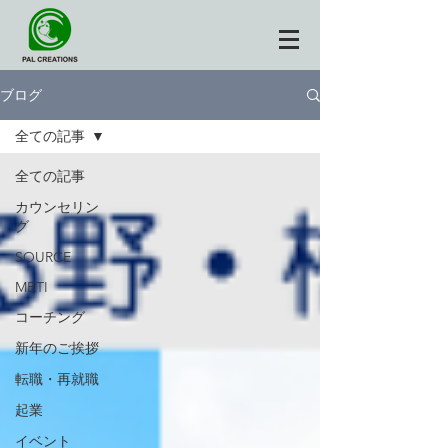
ブログ
全ての記事
全ての記事
カウンセリン
グ
SOURCE
MBTI
コーチング
新年のご挨拶
転職・再就職
起業
イベント