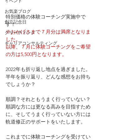
イベント
お気楽ブログ
特別価格の体験コーチング実施中で
創立記念日
す！
※おかげさまで７月分は満席となりま
グリーティング
した。
キャリアコンサルティング
以降、７月に体験コーチングをご希望
の方は5,500円となります。
2022年も折り返し地点を過ぎました。
半年を振り返り、どんな感想をお持ち
でしょうか？
順調？それともうまく行っていない？
順調な方には更なる高みを目指すため
に、そしてうまく行っていない方には
軌道修正のサポートをいたします。
これまでに体験コーチングを受けてい