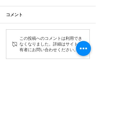
コメント
4月の未来共創セッション
3月の未来共創
この投稿へのコメントは利用でき
なくなりました。詳細はサイト所
The First
The First
有者にお問い合わせください。
​パル・クリエーションズ
info@pal-creations.com