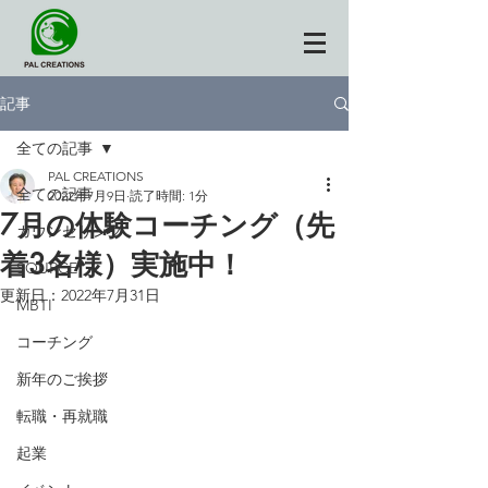
記事
全ての記事
PAL CREATIONS
全ての記事
2022年7月9日
読了時間: 1分
7月の体験コーチング（先
カウンセリング
着3名様）実施中！
SOURCE
更新日：
2022年7月31日
MBTI
コーチング
新年のご挨拶
転職・再就職
起業