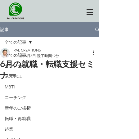
記事
全ての記事
PAL CREATIONS
全ての記事
2024年6月3日
読了時間: 2分
6月の就職・転職支援セミ
カウンセリング
ナー
SOURCE
MBTI
コーチング
新年のご挨拶
転職・再就職
起業