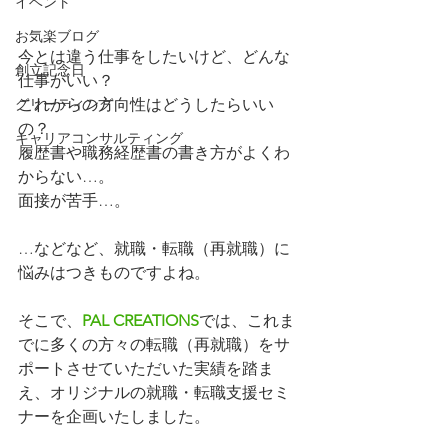
イベント
お気楽ブログ
今とは違う仕事をしたいけど、どんな
創立記念日
仕事がいい？
これからの方向性はどうしたらいい
グリーティング
の？
キャリアコンサルティング
履歴書や職務経歴書の書き方がよくわ
からない…。
面接が苦手…。
…などなど、就職・転職（再就職）に
悩みはつきものですよね。
そこで、
PAL CREATIONS
では、これま
でに多くの方々の転職（再就職）をサ
ポートさせていただいた実績を踏ま
え、オリジナルの就職・転職支援セミ
ナーを企画いたしました。