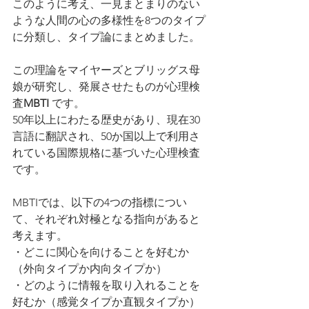
このように考え、一見まとまりのない
ような人間の心の多様性を8つのタイプ
に分類し、タイプ論にまとめました。
この理論をマイヤーズとブリッグス母
娘が研究し、発展させたものが心理検
査
MBTI 
です。
50年以上にわたる歴史があり、現在30
言語に翻訳され、50か国以上で利用さ
れている国際規格に基づいた心理検査
です。
MBTIでは、以下の4つの指標につい
て、それぞれ対極となる指向があると
考えます。
・どこに関心を向けることを好むか
（外向タイプか内向タイプか）
・どのように情報を取り入れることを
好むか（感覚タイプか直観タイプか）