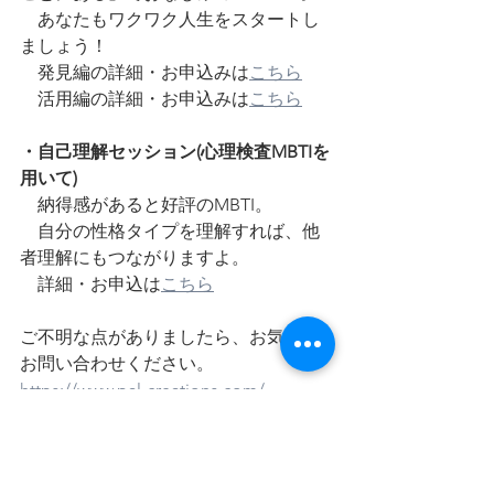
　あなたもワクワク人生をスタートし
ましょう！
　発見編の詳細・お申込みは
こちら
　活用編の詳細・お申込みは
こちら
・自己理解セッション(心理検査MBTIを
用いて)
　納得感があると好評のMBTI。
　自分の性格タイプを理解すれば、他
者理解にもつながりますよ。
　詳細・お申込は
こちら
ご不明な点がありましたら、お気軽に
お問い合わせください。
https://www.pal-creations.com/  
PAL CREATIONS
パル・クリエーションズ
自己理解
MBTI
心理検査
MBTI