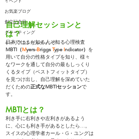
イベント
お気楽ブログ
創立記念日
自己理解セッションと
は？
グリーティング
日本ではまだ知る人ぞ知る心理検査
キャリアコンサルティング
MBTI（
M
yers-
B
riggs 
T
ype 
I
ndicator）
を
用いて自分の性格タイプを知り、様々
なワークを通して自分の最もしっくり
くるタイプ（ベストフィットタイプ）
を見つけ出し、自己理解を深めていた
だくための
正式なMBTIセッション
で
す。
MBTIとは？
利き手に右利きや左利きがあるよう
に、心にも利き手があるとしたら…。
スイスの心理学者カール・G・ユングは