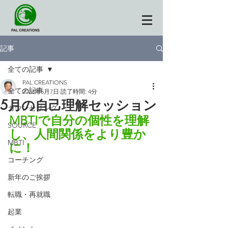
記事
全ての記事
PAL CREATIONS
全ての記事
2023年5月7日
読了時間: 4分
5月の自己理解セッション
カウンセリング
MBTIで自分の個性を理解
SOURCE
し、人間関係をより豊か
MBTI
に！
コーチング
新年のご挨拶
転職・再就職
起業