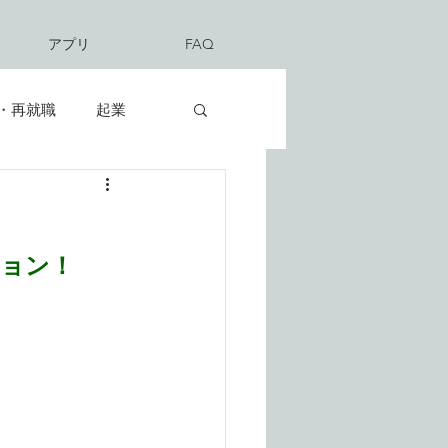
アプリ
FAQ
・再就職
起業
ション！