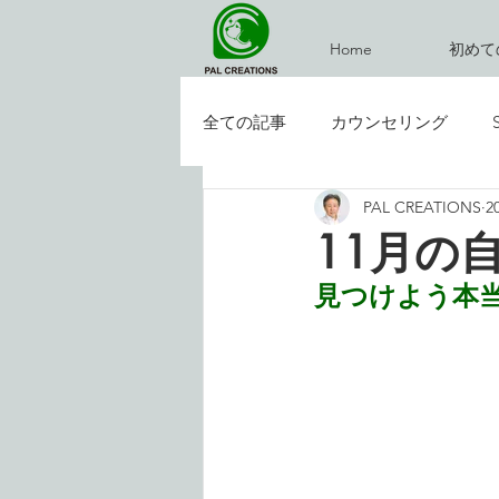
Home
初めて
全ての記事
カウンセリング
PAL CREATIONS
2
イベント
お気楽ブログ
11月の
見つけよう本当