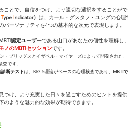
ることで、自信をつけ、より適切な選択をすることがで
 
T
ype 
I
ndicator）
は、カール・グスタフ・ユングの心理
のパーソナリティを4つの基本的な次元で表現します。
MBTI認定ユーザー
である山口があなたの個性を理解し
モノのMBTIセッション
です。
サリン・ブリッグスとイザベル・マイヤーズによって開発された
検査です。
es性格診断テスト
は、BIG-5理論がベースの心理検査であり、
MBT
。
見つけ、より充実した日々を過ごすためのヒントを提供
下のような魅力的な効果が期待できます。
果