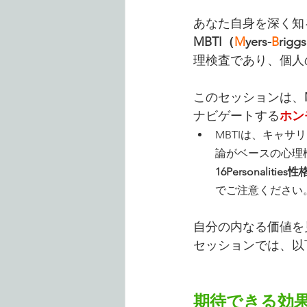
あなた自身を深く知
MBTI（
M
yers-
B
riggs
理検査であり、個人
このセッションは、
ナビゲートする
ホン
MBTIは、キャ
論がベースの心理
16Personaliti
でご注意ください
自分の内なる価値を
セッションでは、以
期待できる効