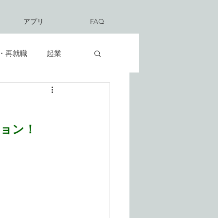
アプリ
FAQ
・再就職
起業
ション！