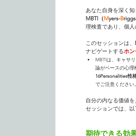
あなた自身を深く知
MBTI（
M
yers-
B
riggs
理検査であり、個人
このセッションは、
ナビゲートする
ホン
MBTIは、キャ
論がベースの心理
16Personaliti
でご注意ください
自分の内なる価値を
セッションでは、以
期待できる効