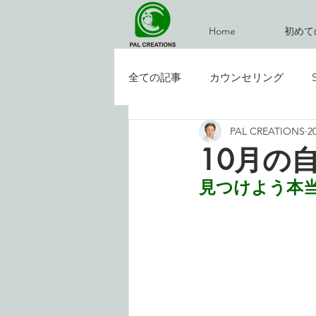
Home
初めて
全ての記事
カウンセリング
PAL CREATIONS
2
イベント
お気楽ブログ
10月の
見つけよう本当