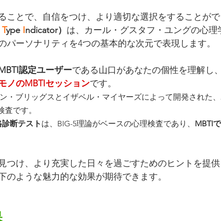
ることで、自信をつけ、より適切な選択をすることがで
 
T
ype 
I
ndicator）
は、カール・グスタフ・ユングの心理
のパーソナリティを4つの基本的な次元で表現します。
MBTI認定ユーザー
である山口があなたの個性を理解し
モノのMBTIセッション
です。
サリン・ブリッグスとイザベル・マイヤーズによって開発された
検査です。
es性格診断テスト
は、BIG-5理論がベースの心理検査であり、
MBT
。
見つけ、より充実した日々を過ごすためのヒントを提供
下のような魅力的な効果が期待できます。
果