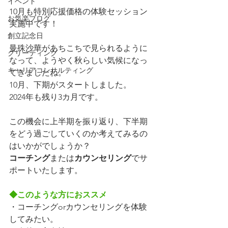
イベント
10月も特別応援価格の体験セッション
お気楽ブログ
実施中です！
創立記念日
曼殊沙華があちこちで見られるように
グリーティング
なって、ようやく秋らしい気候になっ
キャリアコンサルティング
てきましたね。
10月、下期がスタートしました。
2024年も残り3カ月です。
この機会に上半期を振り返り、下半期
をどう過ごしていくのか考えてみるの
はいかがでしょうか？
コーチング
または
カウンセリング
でサ
ポートいたします。
◆このような方におススメ
・コーチングorカウンセリングを体験
してみたい。