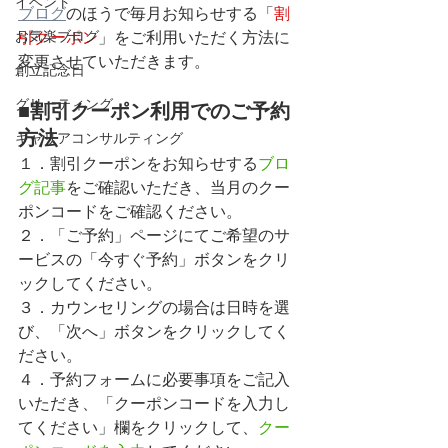
イベント
ブログ
のほうで毎月お知らせする「
割
お気楽ブログ
引クーポン
」をご利用いただく方法に
変更させていただきます。
創立記念日
グリーティング
■割引クーポン利用でのご予約
方法
キャリアコンサルティング
１．割引クーポンをお知らせする
ブロ
グ記事
をご確認いただき、当月のクー
ポンコードをご確認ください。
２．「ご予約」ページにてご希望のサ
ービスの「今すぐ予約」ボタンをクリ
ックしてください。
３．カウンセリングの場合は日時を選
び、「次へ」ボタンをクリックしてく
ださい。
４．予約フォームに必要事項をご記入
いただき、「クーポンコードを入力し
てください」欄をクリックして、
クー