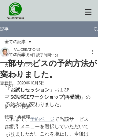
記事
全ての記事
PAL CREATIONS
全ての記事
2020年8月8日
読了時間: 1分
一部サービスの予約方法が
カウンセリング
変わりました。
SOURCE
更新日：
2020年10月5日
MBTI
「
お試しセッション
」および
コーチング
「
SOURCEワークショップ(再受講)
」の
予約方法が変わりました。
新年のご挨拶
転職・再就職
これまで、
予約ページ
で当該サービス
の割引メニューを選択していただいて
起業
おりましたが、これを廃止し、今後は