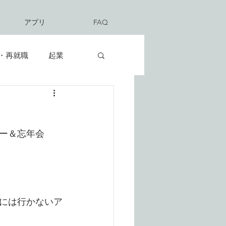
アプリ
FAQ
・再就職
起業
ー＆忘年会
には行かないア