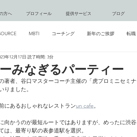
の方へ
プロフィール
提供サービス
ブログ
SOURCE
MBTI
コーチング
新年のご挨拶
転職
023年12月17日
読了時間: 3分
創立記念日
グリーティング
キャリアコンサルティング
ーみなぎるパーティー
の著者、谷口マスターコーチ主催の「虎プロミニセミナ
まいりました。
前にあるおしゃれなレストラン
un cafe
。
に向かうのが最短ルートではありますが、めったに渋谷
ては、最寄り駅の表参道駅を選択。