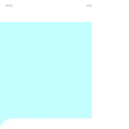
クや民間の支援現場で行ってきた再就職支援、そ
してセミナーでお伝えしてきた内容をもとに、ミ
ドル・シニア世代の再就職を進めるための実践知
を一冊にまとめました。 必要な方に、この本が届
けば嬉しいです。 ぜひご覧ください。